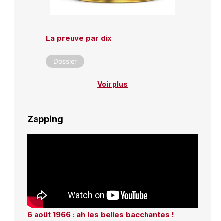
La preuve par dix
Dossier
Voir plus
Zapping
6 août 1966 : ah les belles bacchantes !