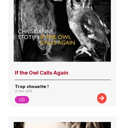
If the Owl Calls Again
Trop chouette !
27 Avr 2015
CD