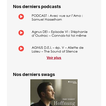
Nos derniers podcasts
PODCAST : Avec vue sur l’Arno :
Samuel Hasselhorn
Agnus DEI – Episode VI : Stéphanie
d’Oustrac – Connais-toi toi même
AGNUS D.E.I. – ép. V – Aliette de
Laleu – The Sound of Silence
Voir plus
Nos derniers swags