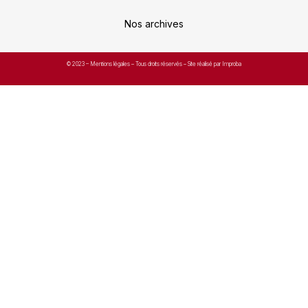
Nos archives
© 2023 –
Mentions légales
– Tous droits réservés – Site réalisé par Improba