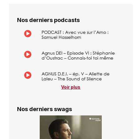
Nos derniers podcasts
PODCAST : Avec vue sur l’Arno :
Samuel Hasselhorn
Agnus DEI – Episode VI : Stéphanie
d’Oustrac – Connais-toi toi même
AGNUS D.E.I. – ép. V – Aliette de
Laleu – The Sound of Silence
Voir plus
Nos derniers swags