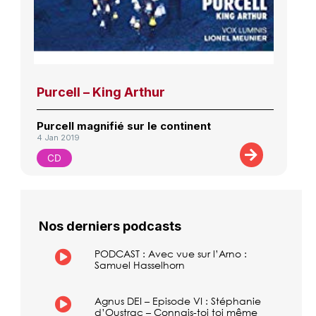
Purcell – King Arthur
Purcell magnifié sur le continent
4 Jan 2019
CD
Nos derniers podcasts
PODCAST : Avec vue sur l’Arno :
Samuel Hasselhorn
Agnus DEI – Episode VI : Stéphanie
d’Oustrac – Connais-toi toi même