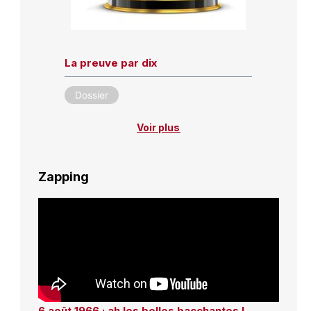
La preuve par dix
Dossier
Voir plus
Zapping
6 août 1966 : ah les belles bacchantes !