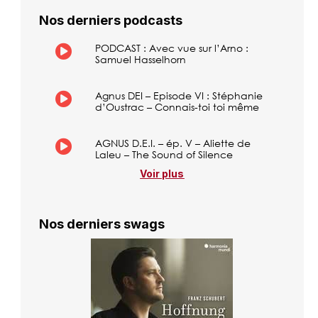
Nos derniers podcasts
PODCAST : Avec vue sur l’Arno :
Samuel Hasselhorn
Agnus DEI – Episode VI : Stéphanie
d’Oustrac – Connais-toi toi même
AGNUS D.E.I. – ép. V – Aliette de
Laleu – The Sound of Silence
Voir plus
Nos derniers swags