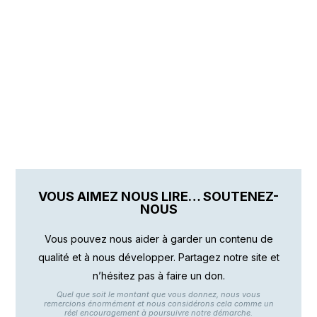
VOUS AIMEZ NOUS LIRE… SOUTENEZ-
NOUS
Vous pouvez nous aider à garder un contenu de
qualité et à nous développer. Partagez notre site et
n’hésitez pas à faire un don.
Quel que soit le montant que vous donnez, nous vous
remercions énormément et nous considérons cela comme un
réel encouragement à poursuivre notre démarche.