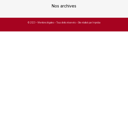
Nos archives
© 2023 –
Mentions légales
– Tous droits réservés – Site réalisé par Improba