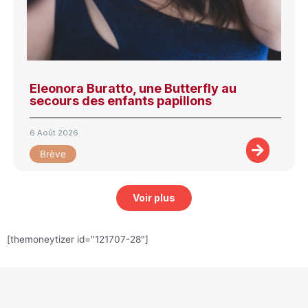
Eleonora Buratto, une Butterfly au
secours des enfants papillons
6 Août 2026
Brève
Voir plus
[themoneytizer id="121707-28"]