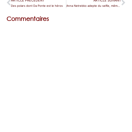
ARTICLE PRÉCÉDENT
ARTICLE SUIVANT
Des polars dont Da Ponte est le héros
Anna Netrebko adepte du selfie, même sur scène
Commentaires