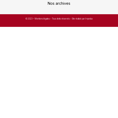
Nos archives
© 2023 –
Mentions légales
– Tous droits réservés – Site réalisé par Improba