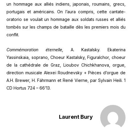
un hommage aux alliés indiens, japonais, roumains, grecs,
portugais et américains. On l’aura compris, cette cantate-
oratorio se voulait un hommage aux soldats russes et alliés
tombés sur les champs de bataille dès les premiers mois du
conflit.
Commémoration éternelle,
A. Kastalsky. Ekaterina
Yassinskaia, soprano, Choeur Kastalsky, Figuralchor, choeur
de la cathédrale de Graz, Lioubov Chichkhanova, orgue,
direction musicale Alexeï Roudnevsky + Pièces d’orgue de
A.H. Brewer, H. Fährmann et René Vierne, par Sylvain Heili. 1
CD Hortus 724 – 66’13.
Laurent Bury