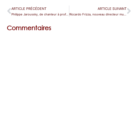
ARTICLE PRÉCÉDENT
ARTICLE SUIVANT
Philippe Jaroussky, de chanteur à professeur
Riccardo Frizza, nouveau directeur musical du Donizetti Opera Festival
Commentaires