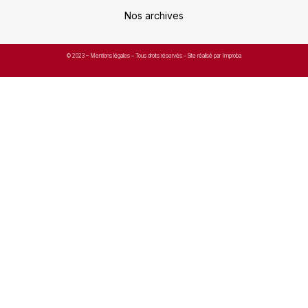
Nos archives
© 2023 –
Mentions légales
– Tous droits réservés – Site réalisé par Improba