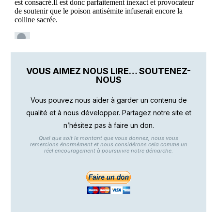
VOUS AIMEZ NOUS LIRE… SOUTENEZ-
NOUS
Vous pouvez nous aider à garder un contenu de
qualité et à nous développer. Partagez notre site et
n’hésitez pas à faire un don.
Quel que soit le montant que vous donnez, nous vous
remercions énormément et nous considérons cela comme un
réel encouragement à poursuivre notre démarche.