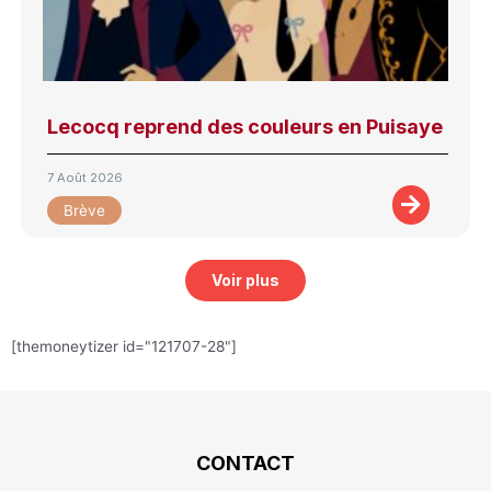
Lecocq reprend des couleurs en Puisaye
7 Août 2026
Brève
Voir plus
[themoneytizer id="121707-28"]
CONTACT