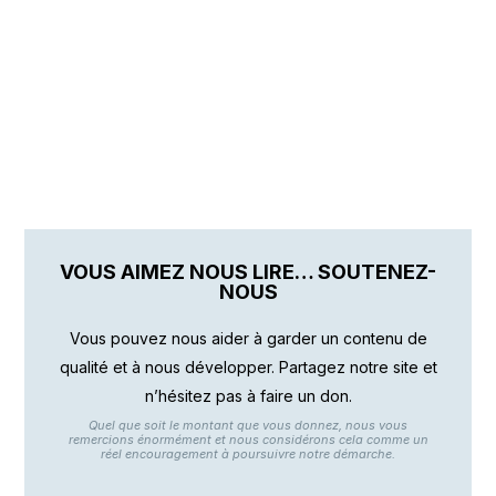
VOUS AIMEZ NOUS LIRE… SOUTENEZ-
NOUS
Vous pouvez nous aider à garder un contenu de
qualité et à nous développer. Partagez notre site et
n’hésitez pas à faire un don.
Quel que soit le montant que vous donnez, nous vous
remercions énormément et nous considérons cela comme un
réel encouragement à poursuivre notre démarche.