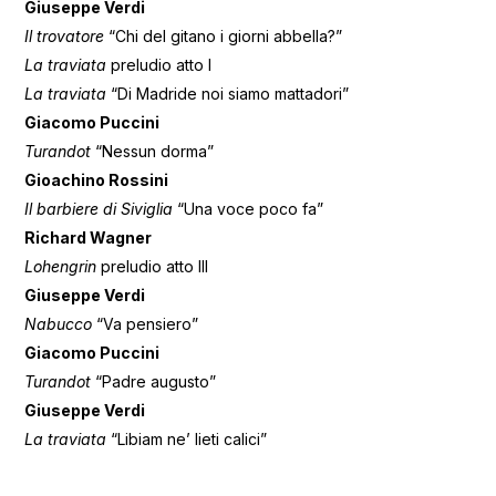
Giuseppe Verdi
Il trovatore
“Chi del gitano i giorni abbella?”
La traviata
preludio atto I
La traviata
“Di Madride noi siamo mattadori”
Giacomo Puccini
Turandot
“Nessun dorma”
Gioachino Rossini
Il barbiere di Siviglia
“Una voce poco fa”
Richard Wagner
Lohengrin
preludio atto III
Giuseppe Verdi
Nabucco
“Va pensiero”
Giacomo Puccini
Turandot
“Padre augusto”
Giuseppe Verdi
La traviata
“Libiam ne’ lieti calici”