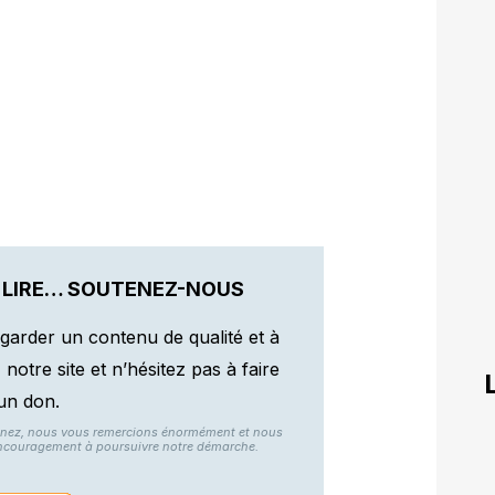
 LIRE… SOUTENEZ-NOUS
garder un contenu de qualité et à
otre site et n’hésitez pas à faire
un don.
nnez, nous vous remercions énormément et nous
ncouragement à poursuivre notre démarche.