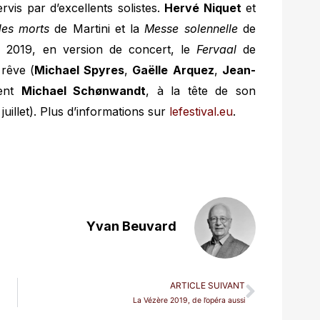
vis par d’excellents solistes.
Hervé Niquet
et
es morts
de Martini et la
Messe solennelle
de
on 2019, en version de concert, le
Fervaal
de
 rêve (
Michael
Spyres
,
Gaëlle
Arquez
,
Jean-
lent
Michael Schønwandt
, à la tête de son
juillet). Plus d’informations sur
lefestival.eu
.
Yvan Beuvard
ARTICLE SUIVANT
La Vézère 2019, de l’opéra aussi