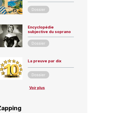
Dossier
Encyclopédie
subjective du soprano
Dossier
La preuve par dix
Dossier
Voir plus
Zapping