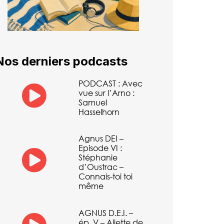
Nos derniers podcasts
PODCAST : Avec
vue sur l’Arno :
Samuel
Hasselhorn
Agnus DEI –
Episode VI :
Stéphanie
d’Oustrac –
Connais-toi toi
même
AGNUS D.E.I. –
ép. V – Aliette de