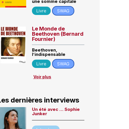
une somme capitale
Livre
SWAG
Le Monde de
Beethoven (Bernard
Fournier)
Beethoven,
l’indispensable
Livre
SWAG
Voir plus
Les dernières interviews
Un été avec … Sophie
Junker