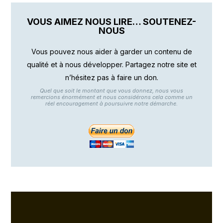
VOUS AIMEZ NOUS LIRE… SOUTENEZ-
NOUS
Vous pouvez nous aider à garder un contenu de
qualité et à nous développer. Partagez notre site et
n’hésitez pas à faire un don.
Quel que soit le montant que vous donnez, nous vous
remercions énormément et nous considérons cela comme un
réel encouragement à poursuivre notre démarche.