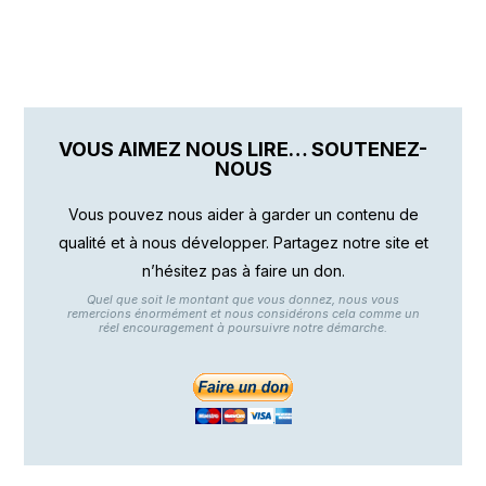
VOUS AIMEZ NOUS LIRE… SOUTENEZ-
NOUS
Vous pouvez nous aider à garder un contenu de
qualité et à nous développer. Partagez notre site et
n’hésitez pas à faire un don.
Quel que soit le montant que vous donnez, nous vous
remercions énormément et nous considérons cela comme un
réel encouragement à poursuivre notre démarche.