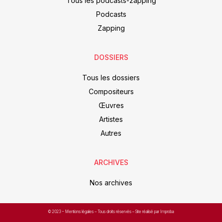
Tous les podcasts-zapping
Podcasts
Zapping
DOSSIERS
Tous les dossiers
Compositeurs
Œuvres
Artistes
Autres
ARCHIVES
Nos archives
© 2023 –
Mentions légales
– Tous droits réservés – Site réalisé par Improba