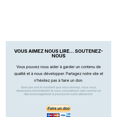
VOUS AIMEZ NOUS LIRE… SOUTENEZ-
NOUS
Vous pouvez nous aider à garder un contenu de
qualité et à nous développer. Partagez notre site et
n’hésitez pas à faire un don.
Quel que soit le montant que vous donnez, nous vous
remercions énormément et nous considérons cela comme un
réel encouragement à poursuivre notre démarche.