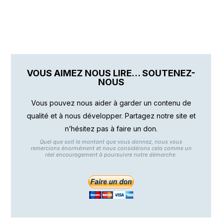
VOUS AIMEZ NOUS LIRE… SOUTENEZ-
NOUS
Vous pouvez nous aider à garder un contenu de
qualité et à nous développer. Partagez notre site et
n’hésitez pas à faire un don.
Quel que soit le montant que vous donnez, nous vous
remercions énormément et nous considérons cela comme un
réel encouragement à poursuivre notre démarche.