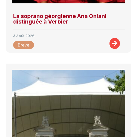
La soprano géorgienne Ana Oniani
distinguée à Verbier
3 Août 2026
Brève