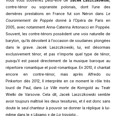
Vous vous souvenez peut-être de
Jacek Laszczkowski
,
contre-ténor ou sopraniste polonais, dont l’une des
dernières prestations en France fut son Néron dans
Le
Couronnement de Poppée
donné à l’Opéra de Paris en
2005, avec notamment Anna-Caterina Antonacci en Poppée.
Souvent, les contre-ténors possèdent une voix naturelle de
baryton, qu’ils dévoilent à l’occasion de soudaines plongées
dans le grave. Jacek Laszczkowski, lui, est désormais
exclusivement ténor, et pas n’importe quel type de ténor,
puisqu’il est passé directement de la musique baroque au
répertoire romantique et post-romantique. En 2010, il chantait
encore en contre-ténor, mais après Alfredo ou
Pinkerton dès 2012, Il interprète en ce moment le rôle très
lourd de Paul, dans
La Ville morte
de Korngold au Teatr
Wielki de Varsovie. Cela dit, Jacek Laszczkowski semble
avoir toujours maîtrisé les deux tessitures, et il est donc sans
doute le seul chanteur à pouvoir se donner la réplique à lui-
même dans le « Libiamo » de
La traviata
…