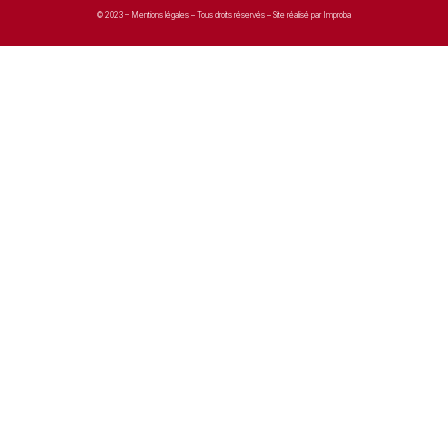
© 2023 –
Mentions légales
– Tous droits réservés – Site réalisé par Improba