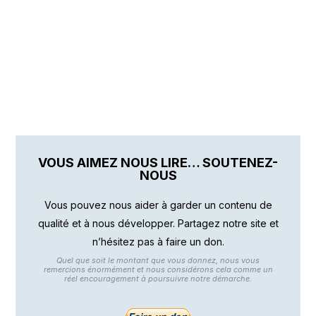
VOUS AIMEZ NOUS LIRE… SOUTENEZ-
NOUS
Vous pouvez nous aider à garder un contenu de
qualité et à nous développer. Partagez notre site et
n’hésitez pas à faire un don.
Quel que soit le montant que vous donnez, nous vous
remercions énormément et nous considérons cela comme un
réel encouragement à poursuivre notre démarche.