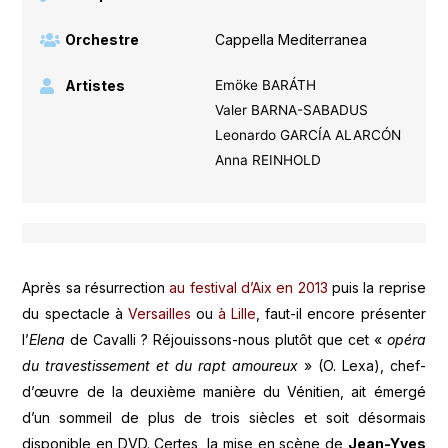
Orchestre
Cappella Mediterranea
Artistes
Emöke BARÁTH
Valer BARNA-SABADUS
Leonardo GARCÍA ALARCÓN
Anna REINHOLD
Après sa résurrection
au festival d’Aix en 2013
puis la reprise
du spectacle à
Versailles
ou
à Lille
, faut-il encore présenter
l’
Elena
de Cavalli ? Réjouissons-nous plutôt que cet «
opéra
du travestissement et du rapt amoureux
» (O. Lexa), chef-
d’œuvre de la deuxième manière du Vénitien, ait émergé
d’un sommeil de plus de trois siècles et soit désormais
disponible en DVD. Certes, la mise en scène de
Jean-Yves