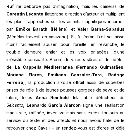
Ruf
ne déborde pas d’imagination, mais les caméras de
Corentin Leconte
flattent sa direction d’acteur et multiplient
les plans rapprochés sur les amants magnifiques incarnés
par
Emöke Baráth
(Hélène) et
Valer Barna-Sabadus
(Ménélas travesti en amazone). Si, à l’écran, l’œil se laisse
moins facilement abuser, pour l’oreille, en revanche, le
trouble demeure entier et les voix enlacées, d’une
irrésistible sensualité. A côté de valeurs sûres et de fidèles
de
La Cappella Mediterranea
(
Fernando Guimarães
,
Mariana Flores
,
Emiliano Gonzalez-Toro
,
Rodrigo
Ferreira
), la production aixoise offrait aussi de superbes
prises de rôle à de jeunes pousses gorgées de sève et de
talent, telles
Anna Reinhold
. Inlassable défricheur du
Seicento
,
Leonardo García Alarcón
signe une réalisation
magistrale, raffinée, inventive mais sans excès, toujours au
service du texte et des affects et nous avons hâte de le
retrouver chez Cavalli – un rendez-vous est d’ores et déjà