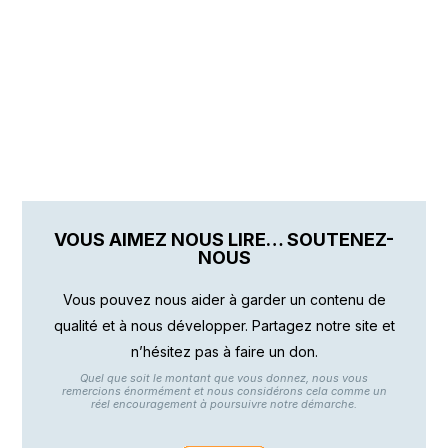
VOUS AIMEZ NOUS LIRE… SOUTENEZ-
NOUS
Vous pouvez nous aider à garder un contenu de
qualité et à nous développer. Partagez notre site et
n’hésitez pas à faire un don.
Quel que soit le montant que vous donnez, nous vous
remercions énormément et nous considérons cela comme un
réel encouragement à poursuivre notre démarche.