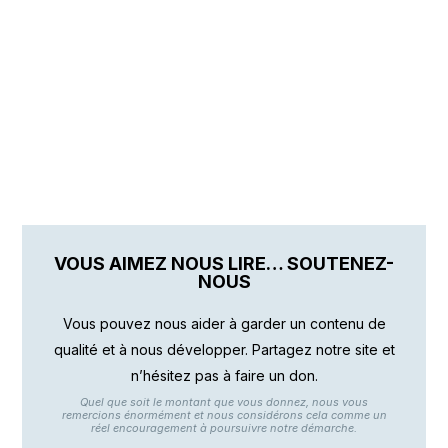
VOUS AIMEZ NOUS LIRE… SOUTENEZ-
NOUS
Vous pouvez nous aider à garder un contenu de
qualité et à nous développer. Partagez notre site et
n’hésitez pas à faire un don.
Quel que soit le montant que vous donnez, nous vous
remercions énormément et nous considérons cela comme un
réel encouragement à poursuivre notre démarche.