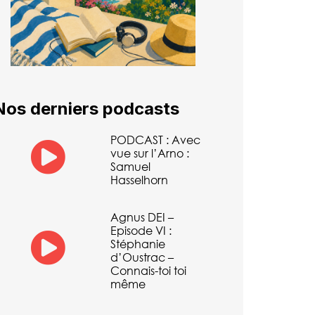
Nos derniers podcasts
PODCAST : Avec
vue sur l’Arno :
Samuel
Hasselhorn
Agnus DEI –
Episode VI :
Stéphanie
d’Oustrac –
Connais-toi toi
même