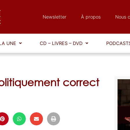
Newsletter
À propos
Nous c
LA UNE
CD – LIVRES – DVD
PODCASTS
olitiquement correct