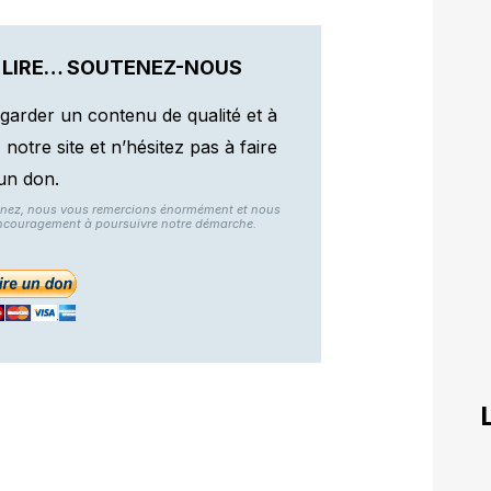
 LIRE… SOUTENEZ-NOUS
garder un contenu de qualité et à
otre site et n’hésitez pas à faire
un don.
nnez, nous vous remercions énormément et nous
ncouragement à poursuivre notre démarche.