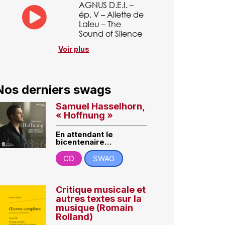
AGNUS D.E.I. –
ép. V – Aliette de
Laleu – The
Sound of Silence
Voir plus
Nos derniers swags
Samuel Hasselhorn,
« Hoffnung »
En attendant le
bicentenaire…
CD
SWAG
Critique musicale et
autres textes sur la
musique (Romain
Rolland)