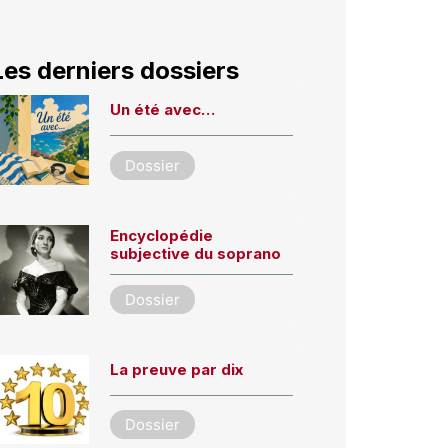
Les derniers dossiers
Un été avec…
Dossier
Encyclopédie
subjective du soprano
Dossier
La preuve par dix
Dossier