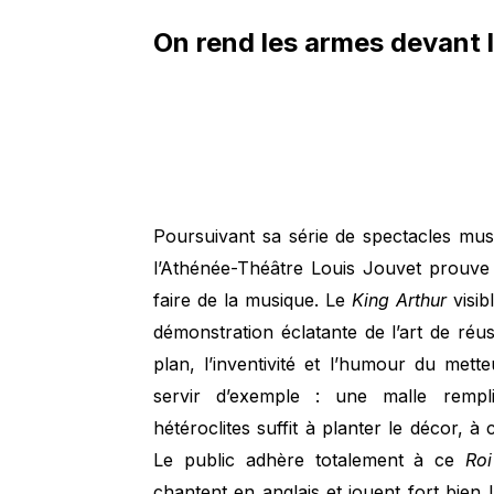
On rend les armes devant l
Poursuivant sa série de spectacles mus
l’Athénée-Théâtre Louis Jouvet prouve q
faire de la musique. Le
King Arthur
visib
démonstration éclatante de l’art de ré
plan, l’inventivité et l’humour du met
servir d’exemple : une malle rempl
hétéroclites suffit à planter le décor, à
Le public adhère totalement à ce
Roi
chantent en anglais et jouent fort bien