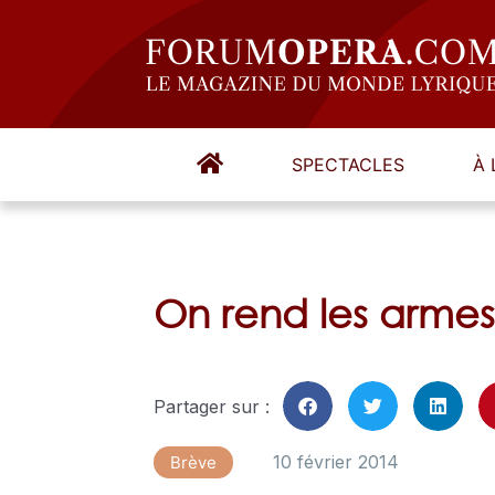
SPECTACLES
À 
On rend les armes
Partager sur :
10 février 2014
Brève