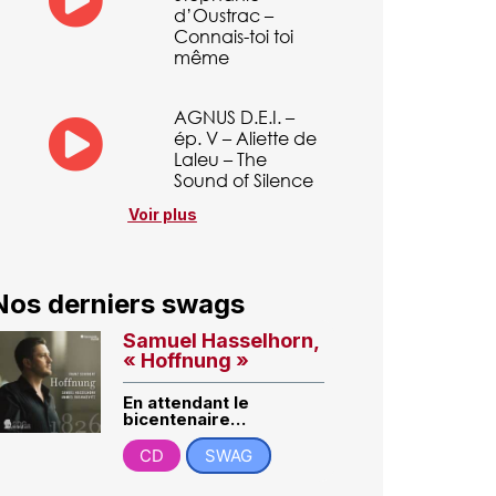
d’Oustrac –
Connais-toi toi
même
AGNUS D.E.I. –
ép. V – Aliette de
Laleu – The
Sound of Silence
Voir plus
Nos derniers swags
Samuel Hasselhorn,
« Hoffnung »
En attendant le
bicentenaire…
CD
SWAG