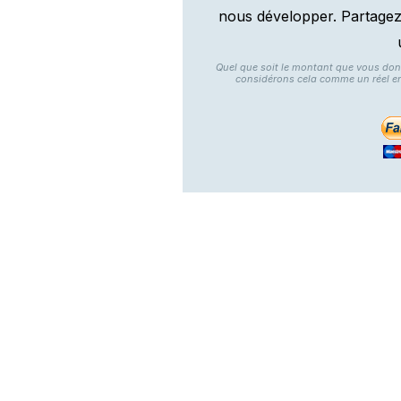
nous développer. Partagez n
Quel que soit le montant que vous do
considérons cela comme un réel e