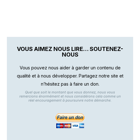
VOUS AIMEZ NOUS LIRE… SOUTENEZ-
NOUS
Vous pouvez nous aider à garder un contenu de
qualité et à nous développer. Partagez notre site et
n’hésitez pas à faire un don.
Quel que soit le montant que vous donnez, nous vous
remercions énormément et nous considérons cela comme un
réel encouragement à poursuivre notre démarche.