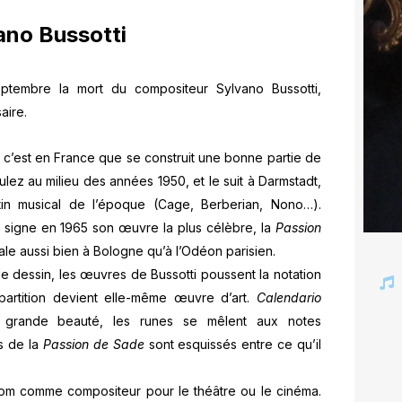
ano Bussotti
eptembre la mort du compositeur Sylvano Bussotti,
aire.
s, c’est en France que se construit une bonne partie de
oulez au milieu des années 1950, et le suit à Darmstadt,
tin musical de l’époque (Cage, Berberian, Nono…).
il signe en 1965 son œuvre la plus célèbre, la
Passion
le aussi bien à Bologne qu’à l’Odéon parisien.
e dessin, les œuvres de Bussotti poussent la notation
artition devient elle-même œuvre d’art.
Calendario
 grande beauté, les runes se mêlent aux notes
s de la
Passion de Sade
sont esquissés entre ce qu’il
nom comme compositeur pour le théâtre ou le cinéma.