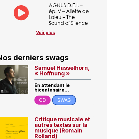
AGNUS D.E.I. –
ép. V – Aliette de
Laleu – The
Sound of Silence
Voir plus
Nos derniers swags
Samuel Hasselhorn,
« Hoffnung »
En attendant le
bicentenaire…
CD
SWAG
Critique musicale et
autres textes sur la
musique (Romain
Rolland)