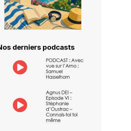
Nos derniers podcasts
PODCAST : Avec
vue sur l’Arno :
Samuel
Hasselhorn
Agnus DEI –
Episode VI :
Stéphanie
d’Oustrac –
Connais-toi toi
même