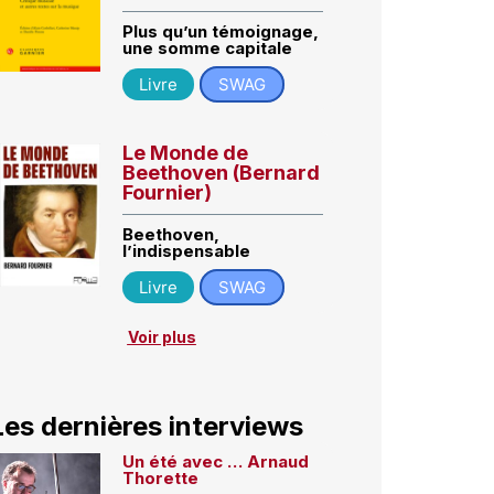
Plus qu’un témoignage,
une somme capitale
Livre
SWAG
Le Monde de
Beethoven (Bernard
Fournier)
Beethoven,
l’indispensable
Livre
SWAG
Voir plus
Les dernières interviews
Un été avec … Arnaud
Thorette