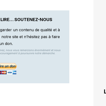
 LIRE… SOUTENEZ-NOUS
garder un contenu de qualité et à
otre site et n’hésitez pas à faire
un don.
nnez, nous vous remercions énormément et nous
ncouragement à poursuivre notre démarche.