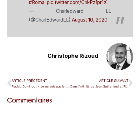
#Roma
pic.twitter.com/CnkPz1pr1X
— Charledward LL
(@CharlEdwardLL)
August 10, 2020
Christophe Rizoud
ARTICLE PRÉCÉDENT
ARTICLE SUIVANT
Plácido Domingo : « Je ne suis pas le Weinstein du lyrique ! »
Dans l’intimité de Joan Sutherland et Richard Bonynge
Commentaires