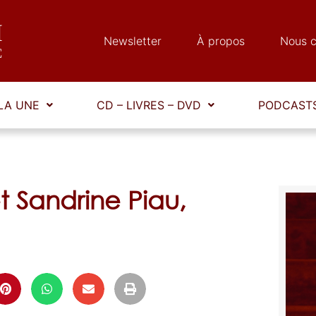
Newsletter
À propos
Nous c
LA UNE
CD – LIVRES – DVD
PODCASTS
 Sandrine Piau,