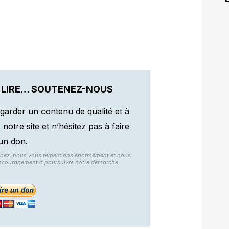
 LIRE… SOUTENEZ-NOUS
garder un contenu de qualité et à
otre site et n’hésitez pas à faire
un don.
nnez, nous vous remercions énormément et nous
ncouragement à poursuivre notre démarche.