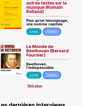
autres textes sur la
musique (Romain
Rolland)
Plus qu’un témoignage,
une somme capitale
Livre
SWAG
Le Monde de
Beethoven (Bernard
Fournier)
Beethoven,
l’indispensable
Livre
SWAG
Voir plus
Les dernières interviews