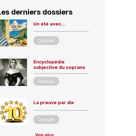
Les derniers dossiers
Un été avec…
Dossier
Encyclopédie
subjective du soprano
Dossier
La preuve par dix
Dossier
Voir plus