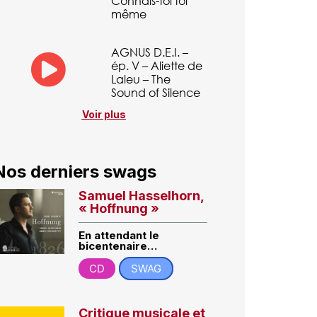
Connais-toi toi
même
AGNUS D.E.I. –
ép. V – Aliette de
Laleu – The
Sound of Silence
Voir plus
Nos derniers swags
Samuel Hasselhorn,
« Hoffnung »
En attendant le
bicentenaire…
CD
SWAG
Critique musicale et