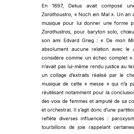
En 1897, Delius avait composé un
Zarathoustra
, « Noch ein Mal ». Un an ap
musique pour lui donner une forme pl
Zarathustras
, pour baryton solo, chœur
son ami Edvard Grieg : « De mon
Mi
absolument aucune relation avec le
considère comme un échec complet ». D
n’avait pas lui-même rendu justice au text
un collage d’extraits réalisé par le ch
musique de cette « messe » qui n’a pas
réutilisant notamment pour la conclus
des voix de femmes et amputé de sa con
et orchestral. Il s’agit donc d’une partit
reflète diverses influences : paroxy
tourbillons de joie rappelant certain