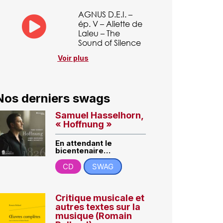
AGNUS D.E.I. –
ép. V – Aliette de
Laleu – The
Sound of Silence
Voir plus
Nos derniers swags
Samuel Hasselhorn,
« Hoffnung »
En attendant le
bicentenaire…
CD
SWAG
Critique musicale et
autres textes sur la
musique (Romain