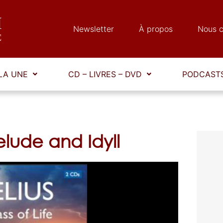
Newsletter
À propos
Nous c
LA UNE
CD – LIVRES – DVD
PODCASTS
elude and Idyll