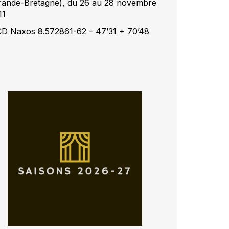
rande-Bretagne), du 26 au 28 novembre
11
CD Naxos 8.572861-62 – 47’31 + 70’48