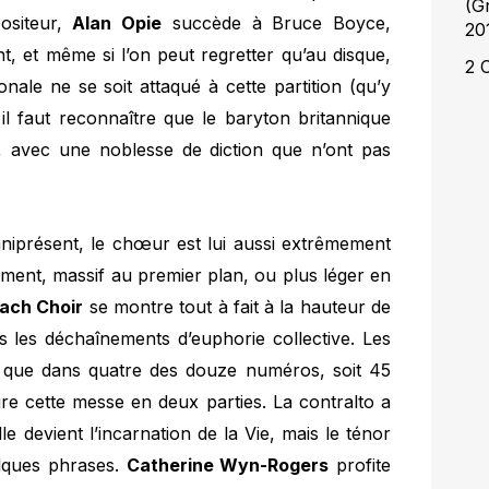
(G
ositeur,
Alan Opie
succède à Bruce Boyce,
20
, et même si l’on peut regretter qu’au disque,
2 
ale ne se soit attaqué à cette partition (qu’y
 faut reconnaître que le baryton britannique
e, avec une noblesse de diction que n’ont pas
mniprésent, le chœur est lui aussi extrêmement
mment, massif au premier plan, ou plus léger en
ach Choir
se montre tout à fait à la hauteur de
 les déchaînements d’euphorie collective. Les
les, que dans quatre des douze numéros, soit 45
e cette messe en deux parties. La contralto a
e devient l’incarnation de la Vie, mais le ténor
elques phrases.
Catherine Wyn-Rogers
profite