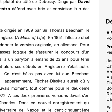
t plutôt du côté de Debussy. Dirigé par
David
estra
défend avec brio et conviction l’un des
Dé
 été dirigée en 1909 par Sir Thomas Beecham, le
A 
nglaise (
A Mass of Life
). En 1951, l’illustre chef
Po
n donner la version originale, en allemand. Pour
Pr
c assez logique de s’assurer le concours d’un
Pi
el à un baryton allemand de 23 ans pour tenir
Ja
Ca
it alors ses débuts en Angleterre n’était autre
An
au… Ce n’est hélas pas avec lui que Beecham
Al
 : apparemment, Fischer-Dieskau aurait dû y
Th
mauvais moment, tout comme pour le deuxième
Bo
Di
972. A ces deux premières versions devait s’en
Dav
Chandos. Dans ce nouvel enregistrement qui
En
iversaire de Naxos et le cent-cinquantième