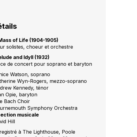
tails
Mass of Life (1904-1905)
ur solistes, choeur et orchestre
elude and Idyll (1932)
èce de concert pour soprano et baryton
nice Watson, soprano
therine Wyn-Rogers, mezzo-soprano
drew Kennedy, ténor
an Opie, baryton
e Bach Choir
urnemouth Symphony Orchestra
rection musicale
id Hill
registré à The Lighthouse, Poole