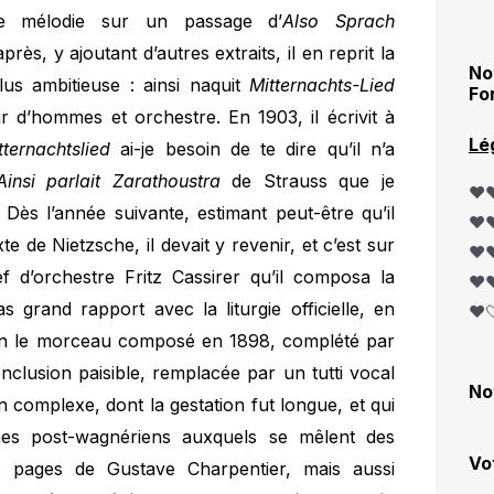
e mélodie sur un passage d’
Also Sprach
rès, y ajoutant d’autres extraits, il en reprit la
No
us ambitieuse : ainsi naquit
Mitternachts-Lied
Fo
 d’hommes et orchestre. En 1903, il écrivit à
Lé
tternachtslied
ai-je besoin de te dire qu’il n’a
Ainsi parlait Zarathoustra
de Strauss que je
❤️❤
ès l’année suivante, estimant peut-être qu’il
❤️❤
e de Nietzsche, il devait y revenir, et c’est sur
❤️❤
ef d’orchestre Fritz Cassirer qu’il composa la
❤️❤
 grand rapport avec la liturgie officielle, en
❤️
ion le morceau composé en 1898, complété par
clusion paisible, remplacée par un tutti vocal
No
ion complexe, dont la gestation fut longue, et qui
smes post-wagnériens auxquels se mêlent des
Vo
es pages de Gustave Charpentier, mais aussi