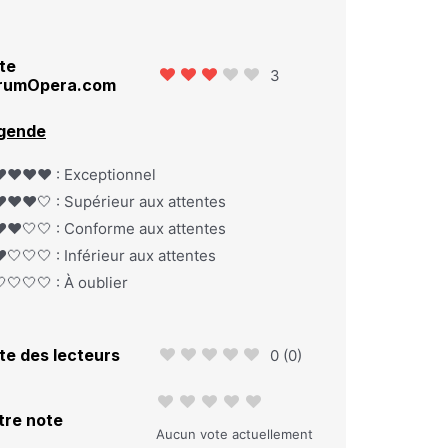
te
3
rumOpera.com
gende
️❤️❤️❤️ : Exceptionnel
️❤️❤️🤍 : Supérieur aux attentes
️❤️🤍🤍 : Conforme aux attentes
️🤍🤍🤍 : Inférieur aux attentes
🤍🤍🤍 : À oublier
te des lecteurs
0
(
0
)
tre note
Aucun vote actuellement