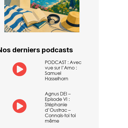
Nos derniers podcasts
PODCAST : Avec
vue sur l’Arno :
Samuel
Hasselhorn
Agnus DEI –
Episode VI :
Stéphanie
d’Oustrac –
Connais-toi toi
même