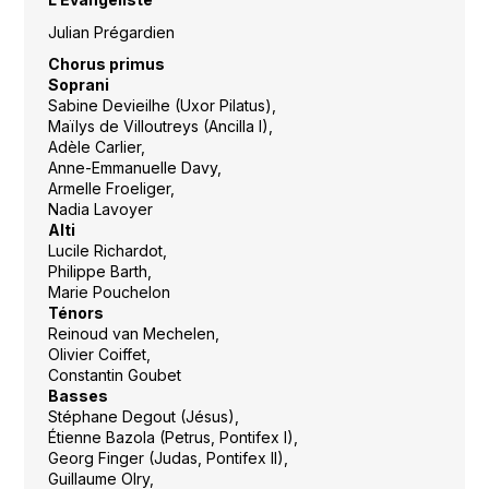
Julian Prégardien
Chorus primus
Soprani
Sabine Devieilhe (Uxor Pilatus),
Maïlys de Villoutreys (Ancilla I),
Adèle Carlier,
Anne-Emmanuelle Davy,
Armelle Froeliger,
Nadia Lavoyer
Alti
Lucile Richardot,
Philippe Barth,
Marie Pouchelon
Ténors
Reinoud van Mechelen,
Olivier Coiffet,
Constantin Goubet
Basses
Stéphane Degout (Jésus),
Étienne Bazola (Petrus, Pontifex I),
Georg Finger (Judas, Pontifex II),
Guillaume Olry,