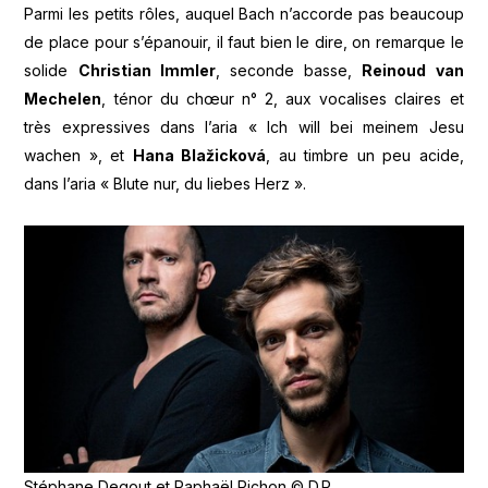
Parmi les petits rôles, auquel Bach n’accorde pas beaucoup
de place pour s’épanouir, il faut bien le dire, on remarque le
solide
Christian Immler
, seconde basse,
Reinoud van
Mechelen
, ténor du chœur n° 2, aux vocalises claires et
très expressives dans l’aria « Ich will bei meinem Jesu
wachen », et
Hana Blažicková
, au timbre un peu acide,
dans l’aria « Blute nur, du liebes Herz ».
Stéphane Degout et Raphaël Pichon © D.R.