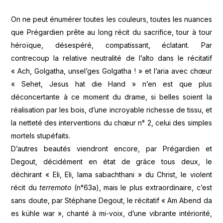
On ne peut énumérer toutes les couleurs, toutes les nuances
que Prégardien prête au long récit du sacrifice, tour à tour
héroïque, désespéré, compatissant, éclatant. Par
contrecoup la relative neutralité de l’alto dans le récitatif
« Ach, Golgatha, unsel’ges Golgatha ! » et l’aria avec chœur
« Sehet, Jesus hat die Hand » n’en est que plus
déconcertante à ce moment du drame, si belles soient la
réalisation par les bois, d’une incroyable richesse de tissu, et
la netteté des interventions du chœur n° 2, celui des simples
mortels stupéfaits.
D’autres beautés viendront encore, par Prégardien et
Degout, décidément en état de grâce tous deux, le
déchirant « Eli, Eli, lama sabachthani » du Christ, le violent
récit du
terremoto
(n°63a), mais le plus extraordinaire, c’est
sans doute, par Stéphane Degout, le récitatif « Am Abend da
es kühle war », chanté à mi-voix, d’une vibrante intériorité,