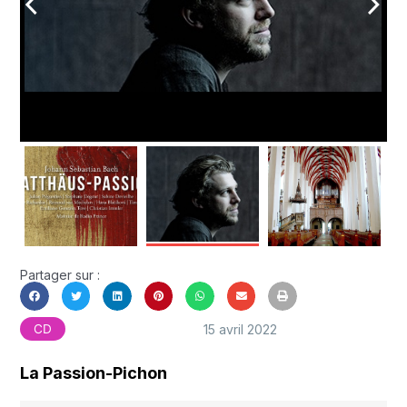
arrow_back_ios
arrow_forward_ios
Partager sur :
15 avril 2022
CD
La Passion-Pichon