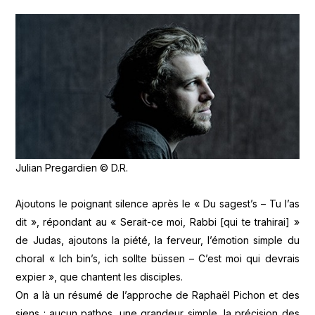
Julian Pregardien © D.R.
Ajoutons le poignant silence après le « Du sagest’s – Tu l’as
dit », répondant au « Serait-ce moi, Rabbi [qui te trahirai] »
de Judas, ajoutons la piété, la ferveur, l’émotion simple du
choral « Ich bin’s, ich sollte büssen – C’est moi qui devrais
expier », que chantent les disciples.
On a là un résumé de l’approche de Raphaël Pichon et des
siens : aucun pathos, une grandeur simple, la précision des