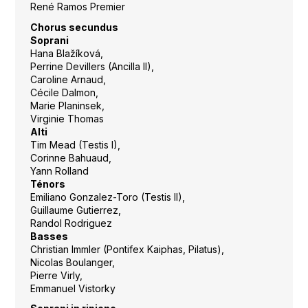
René Ramos Premier
Chorus secundus
Soprani
Hana Blažíková,
Perrine Devillers (Ancilla II),
Caroline Arnaud,
Cécile Dalmon,
Marie Planinsek,
Virginie Thomas
Alti
Tim Mead (Testis I),
Corinne Bahuaud,
Yann Rolland
Ténors
Emiliano Gonzalez-Toro (Testis II),
Guillaume Gutierrez,
Randol Rodriguez
Basses
Christian Immler (Pontifex Kaiphas, Pilatus),
Nicolas Boulanger,
Pierre Virly,
Emmanuel Vistorky