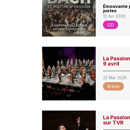
Émouvante p
justes
10 Avr 2026
CD
La Passion
9 avril
22 Mar 2025
Brève
La Passion
sur TVR