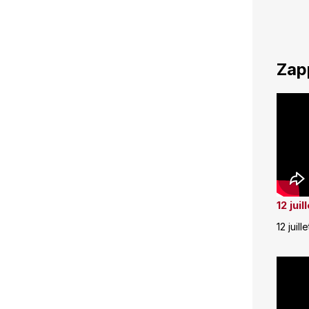
Zap
12 jui
12 juill