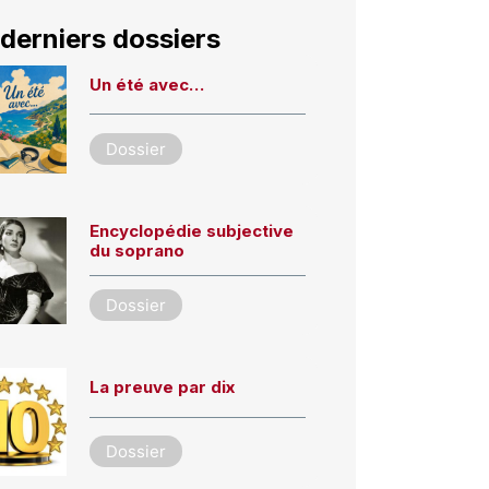
derniers dossiers
Un été avec…
Dossier
Encyclopédie subjective
du soprano
Dossier
La preuve par dix
Dossier