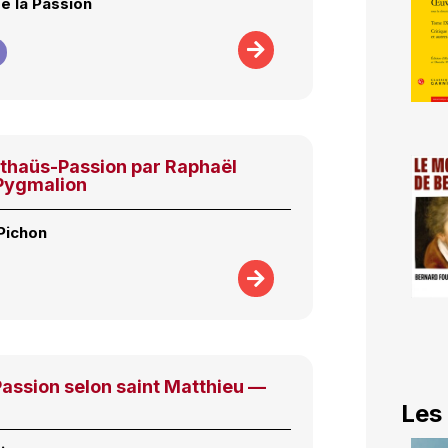
e la Passion
tthaüs-Passion par Raphaël
 Pygmalion
Pichon
assion selon saint Matthieu —
Les