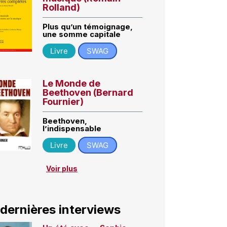
Rolland)
Plus qu’un témoignage,
une somme capitale
Livre
SWAG
Le Monde de
Beethoven (Bernard
Fournier)
Beethoven,
l’indispensable
Livre
SWAG
Voir plus
 dernières interviews