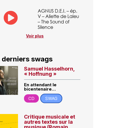
AGNUS D.E.I. – ép.
V – Aliette de Laleu
– The Sound of
Silence
Voir plus
 derniers swags
Samuel Hasselhorn,
« Hoffnung »
En attendant le
bicentenaire…
CD
SWAG
Critique musicale et
autres textes sur la
musique (Romain