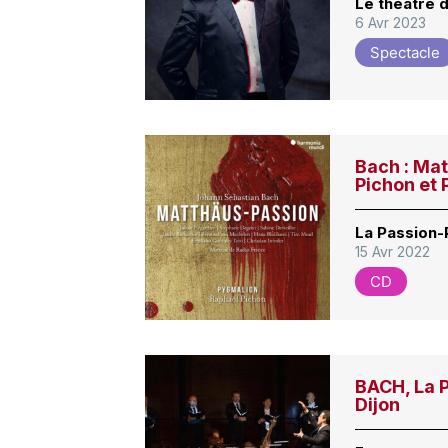
Le théâtre d
6 Avr 2023
Spectacle
Bach : Ma
Pichon et
La Passion-
15 Avr 2022
CD
BACH, La P
Dijon