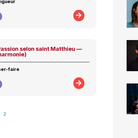
vigueur
assion selon saint Matthieu —
lharmonie)
ser-faire
2