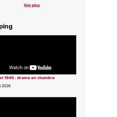
Voir plus
ping
llet 1946 : drame en chambre
et 2026