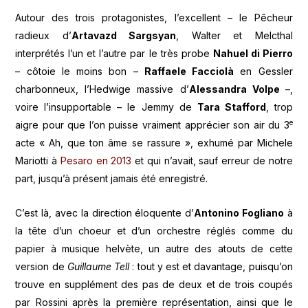
Autour des trois protagonistes, l’excellent – le Pêcheur
radieux d’
Artavazd Sargsyan
, Walter et Melcthal
interprétés l’un et l’autre par le très probe
Nahuel di Pierro
– côtoie le moins bon –
Raffaele Facciolà
en Gessler
charbonneux, l’Hedwige massive d’
Alessandra Volpe
–,
voire l’insupportable – le Jemmy de
Tara Stafford
, trop
e
aigre pour que l’on puisse vraiment apprécier son air du 3
acte « Ah, que ton âme se rassure », exhumé par Michele
Mariotti à
Pesaro en 2013
et qui n’avait, sauf erreur de notre
part, jusqu’à présent jamais été enregistré.
C’est là, avec la direction éloquente d’
Antonino Fogliano
à
la tête d’un choeur et d’un orchestre réglés comme du
papier à musique helvète, un autre des atouts de cette
version de
Guillaume Tell
: tout y est et davantage, puisqu’on
trouve en supplément des pas de deux et de trois coupés
par Rossini après la première représentation, ainsi que le