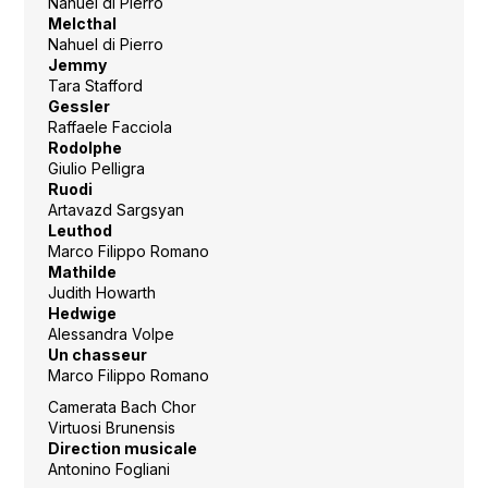
Nahuel di Pierro
Melcthal
Nahuel di Pierro
Jemmy
Tara Stafford
Gessler
Raffaele Facciola
Rodolphe
Giulio Pelligra
Ruodi
Artavazd Sargsyan
Leuthod
Marco Filippo Romano
Mathilde
Judith Howarth
Hedwige
Alessandra Volpe
Un chasseur
Marco Filippo Romano
Camerata Bach Chor
Virtuosi Brunensis
Direction musicale
Antonino Fogliani