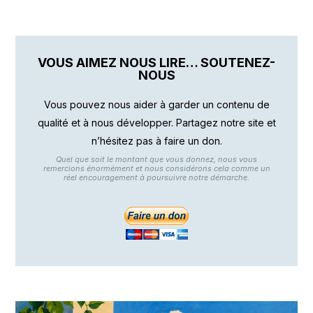
VOUS AIMEZ NOUS LIRE… SOUTENEZ-
NOUS
Vous pouvez nous aider à garder un contenu de
qualité et à nous développer. Partagez notre site et
n’hésitez pas à faire un don.
Quel que soit le montant que vous donnez, nous vous
remercions énormément et nous considérons cela comme un
réel encouragement à poursuivre notre démarche.