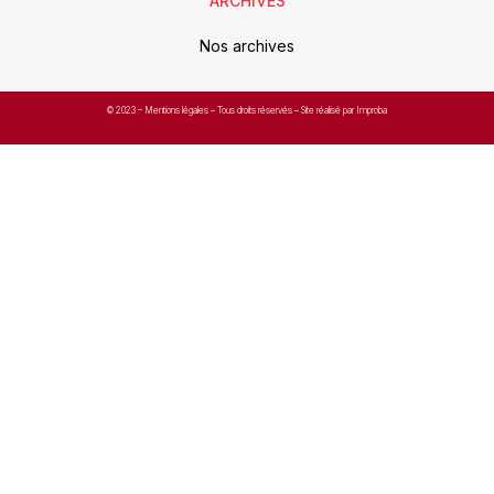
ARCHIVES
Nos archives
© 2023 –
Mentions légales
– Tous droits réservés – Site réalisé par Improba