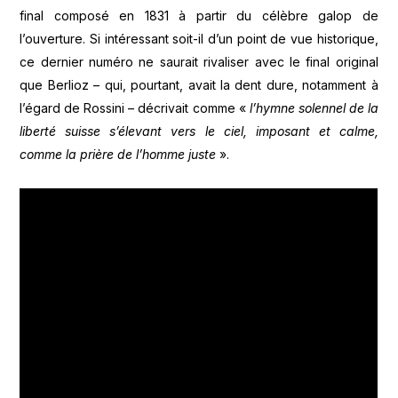
final composé en 1831 à partir du célèbre galop de
l’ouverture. Si intéressant soit-il d’un point de vue historique,
ce dernier numéro ne saurait rivaliser avec le final original
que Berlioz – qui, pourtant, avait la dent dure, notamment à
l’égard de Rossini – décrivait comme «
l’hymne solennel de la
liberté suisse s’élevant vers le ciel, imposant et calme,
comme la prière de l’homme juste
».