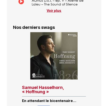
AGNUS D.E.I. – ép. V – Aliette de
Laleu – The Sound of Silence
Voir plus
Nos derniers swags
Samuel Hasselhorn,
« Hoffnung »
En attendant le bicentenaire…