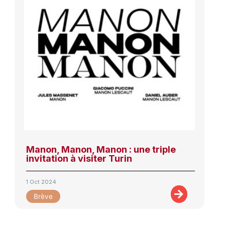
Manon, Manon, Manon : une triple
invitation à visiter Turin
1 Oct 2024
Brève