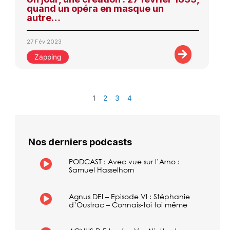
quand un opéra en masque un
autre…
27 Fév 2023
Zapping
1
2
3
4
Nos derniers podcasts
PODCAST : Avec vue sur l’Arno :
Samuel Hasselhorn
Agnus DEI – Episode VI : Stéphanie
d’Oustrac – Connais-toi toi même