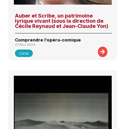
Auber et Scribe, un patrimoine
lyrique vivant (sous la direction de
Cécile Reynaud et Jean-Claude Yon)
Comprendre l’opéra-comique
27 Nov 2024
Livre