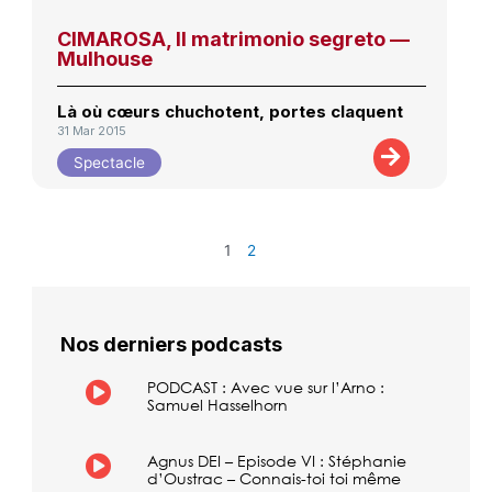
CIMAROSA, Il matrimonio segreto —
Mulhouse
Là où cœurs chuchotent, portes claquent
31 Mar 2015
Spectacle
1
2
Nos derniers podcasts
PODCAST : Avec vue sur l’Arno :
Samuel Hasselhorn
Agnus DEI – Episode VI : Stéphanie
d’Oustrac – Connais-toi toi même