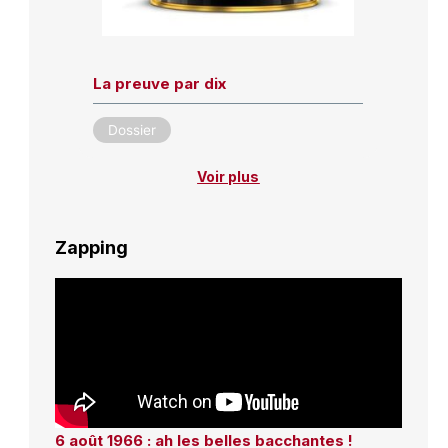
La preuve par dix
Dossier
Voir plus
Zapping
6 août 1966 : ah les belles bacchantes !