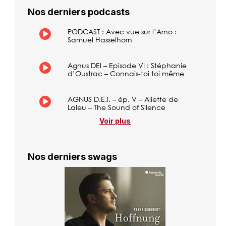
Nos derniers podcasts
PODCAST : Avec vue sur l’Arno :
Samuel Hasselhorn
Agnus DEI – Episode VI : Stéphanie
d’Oustrac – Connais-toi toi même
AGNUS D.E.I. – ép. V – Aliette de
Laleu – The Sound of Silence
Voir plus
Nos derniers swags