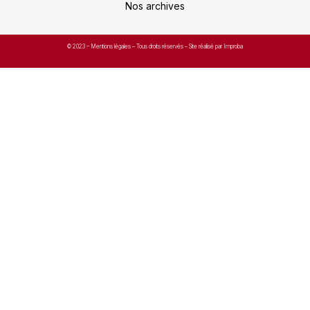
Nos archives
© 2023 –
Mentions légales
– Tous droits réservés – Site réalisé par Improba