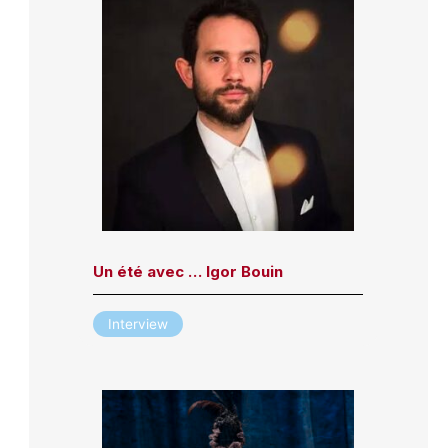
Un été avec … Igor Bouin
Interview