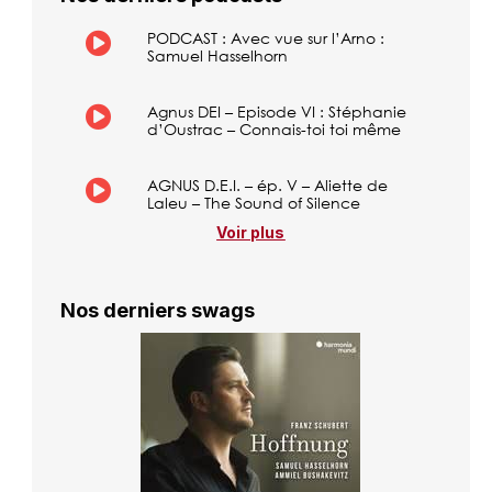
PODCAST : Avec vue sur l’Arno :
Samuel Hasselhorn
Agnus DEI – Episode VI : Stéphanie
d’Oustrac – Connais-toi toi même
AGNUS D.E.I. – ép. V – Aliette de
Laleu – The Sound of Silence
Voir plus
Nos derniers swags