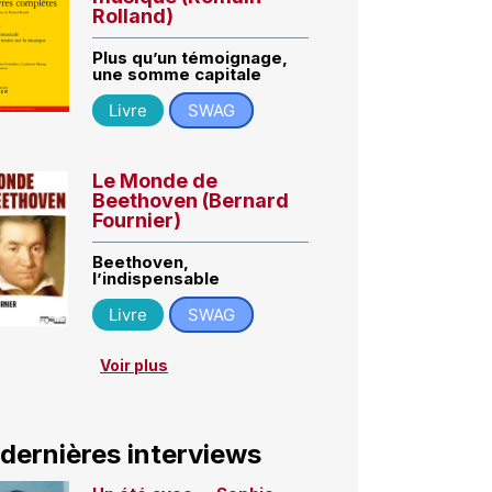
Rolland)
Plus qu’un témoignage,
une somme capitale
Livre
SWAG
Le Monde de
Beethoven (Bernard
Fournier)
Beethoven,
l’indispensable
Livre
SWAG
Voir plus
 dernières interviews