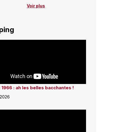
Voir plus
ping
 1966 : ah les belles bacchantes !
 2026