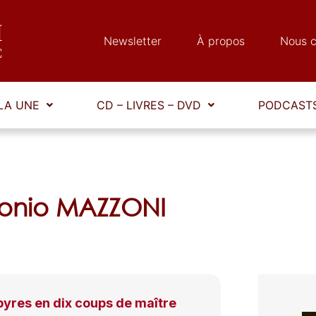
Newsletter
À propos
Nous c
LA UNE
CD – LIVRES – DVD
PODCASTS
tonio MAZZONI
pyres en dix coups de maître