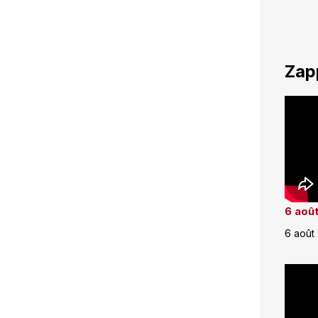
Zap
6 août
6 août