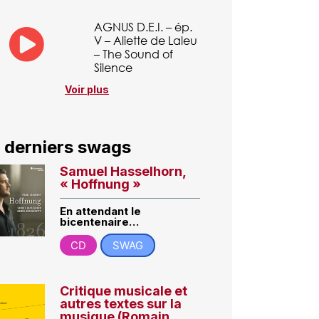
AGNUS D.E.I. – ép.
V – Aliette de Laleu
– The Sound of
Silence
Voir plus
 derniers swags
Samuel Hasselhorn,
« Hoffnung »
En attendant le
bicentenaire…
CD
SWAG
Critique musicale et
autres textes sur la
musique (Romain