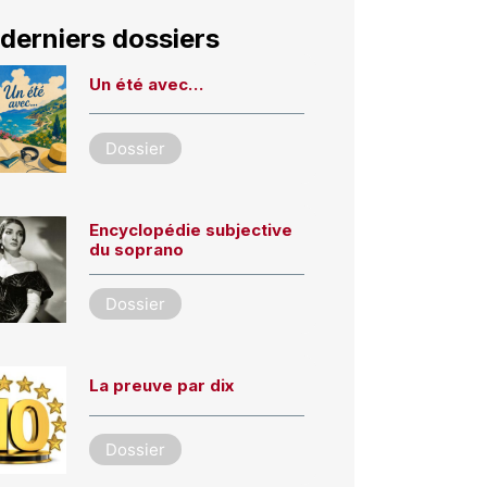
derniers dossiers
Un été avec…
Dossier
Encyclopédie subjective
du soprano
Dossier
La preuve par dix
Dossier