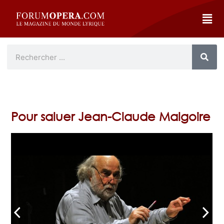
Pour saluer Jean-Claude Malgoire
arrow_back_ios
arrow_forward_ios