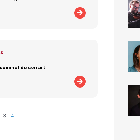
as
 sommet de son art
3
4