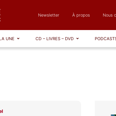
Newsletter
À propos
Nous c
LA UNE
CD – LIVRES – DVD
PODCASTS
el