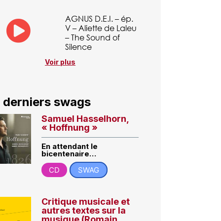
AGNUS D.E.I. – ép.
V – Aliette de Laleu
– The Sound of
Silence
Voir plus
 derniers swags
Samuel Hasselhorn,
« Hoffnung »
En attendant le
bicentenaire…
CD
SWAG
Critique musicale et
autres textes sur la
musique (Romain