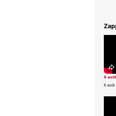
Zap
6 août
6 août