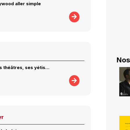
ywood aller simple
Nos
es théâtres, ses yétis…
yr