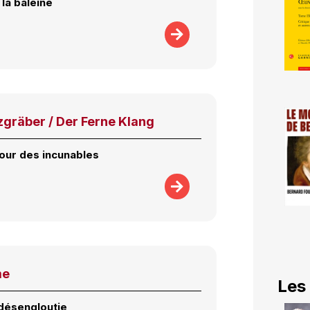
la baleine
zgräber / Der Ferne Klang
our des incunables
me
Les
désengloutie