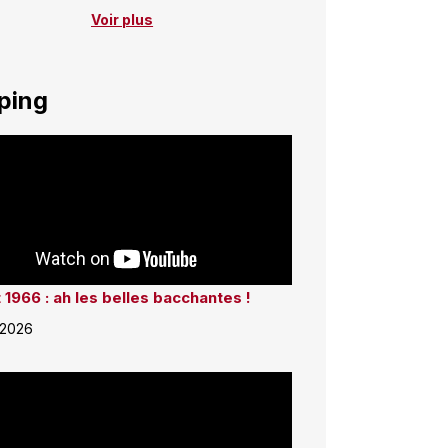
Voir plus
ping
 1966 : ah les belles bacchantes !
 2026