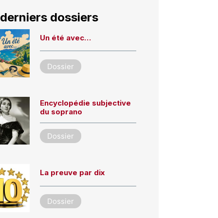
derniers dossiers
Un été avec…
Dossier
Encyclopédie subjective
du soprano
Dossier
La preuve par dix
Dossier