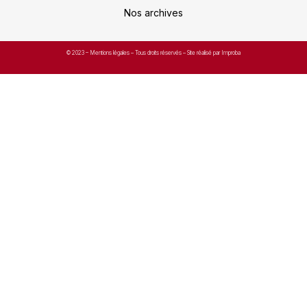
Nos archives
© 2023 –
Mentions légales
– Tous droits réservés – Site réalisé par Improba