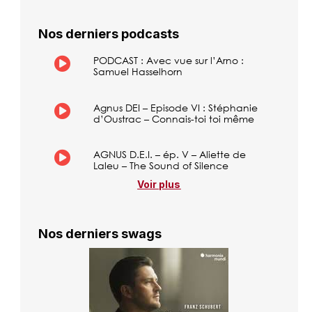
Nos derniers podcasts
PODCAST : Avec vue sur l’Arno :
Samuel Hasselhorn
Agnus DEI – Episode VI : Stéphanie
d’Oustrac – Connais-toi toi même
AGNUS D.E.I. – ép. V – Aliette de
Laleu – The Sound of Silence
Voir plus
Nos derniers swags