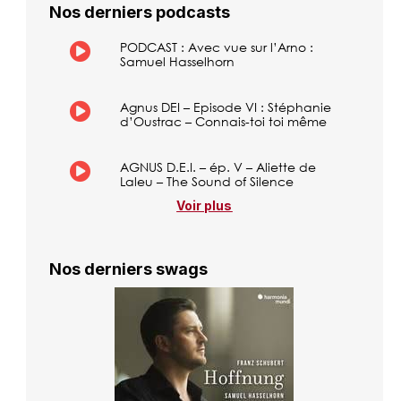
Nos derniers podcasts
PODCAST : Avec vue sur l’Arno :
Samuel Hasselhorn
Agnus DEI – Episode VI : Stéphanie
d’Oustrac – Connais-toi toi même
AGNUS D.E.I. – ép. V – Aliette de
Laleu – The Sound of Silence
Voir plus
Nos derniers swags