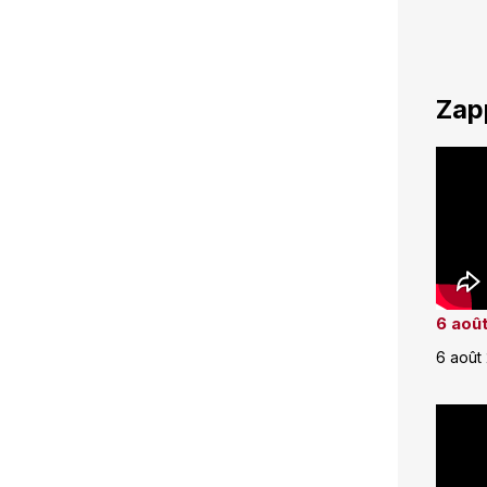
Zap
6 août
6 août