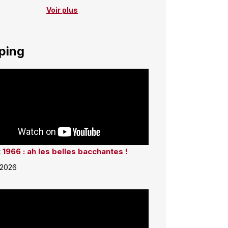
Voir plus
ping
 1966 : ah les belles bacchantes !
 2026