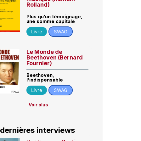
Rolland)
Plus qu’un témoignage,
une somme capitale
Livre
SWAG
Le Monde de
Beethoven (Bernard
Fournier)
Beethoven,
l’indispensable
Livre
SWAG
Voir plus
 dernières interviews