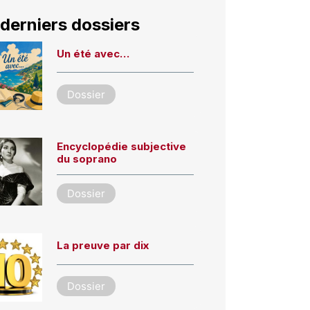
derniers dossiers
Un été avec…
Dossier
Encyclopédie subjective
du soprano
Dossier
La preuve par dix
Dossier