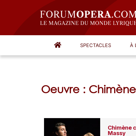
SPECTACLES
À 
Oeuvre : Chimène
Chimène c
Massy