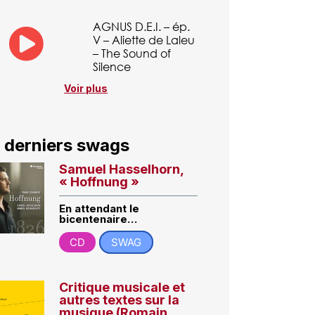
AGNUS D.E.I. – ép.
V – Aliette de Laleu
– The Sound of
Silence
Voir plus
 derniers swags
Samuel Hasselhorn,
« Hoffnung »
En attendant le
bicentenaire…
CD
SWAG
Critique musicale et
autres textes sur la
musique (Romain