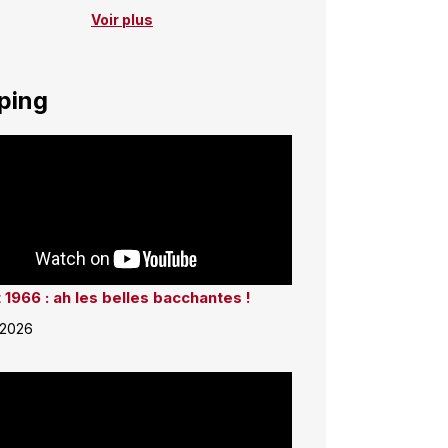
Voir plus
ping
 1966 : ah les belles bacchantes !
 2026