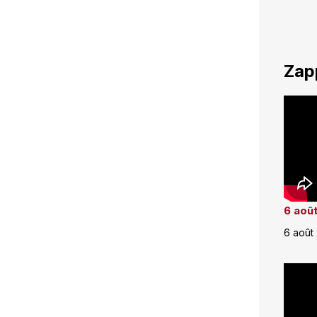
Zap
6 août
6 août