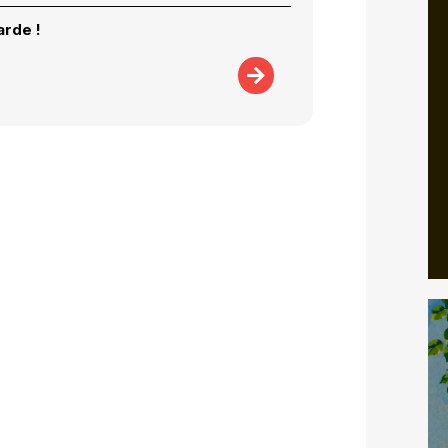
arde !