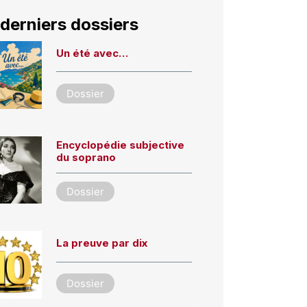
derniers dossiers
Un été avec…
Dossier
Encyclopédie subjective
du soprano
Dossier
La preuve par dix
Dossier