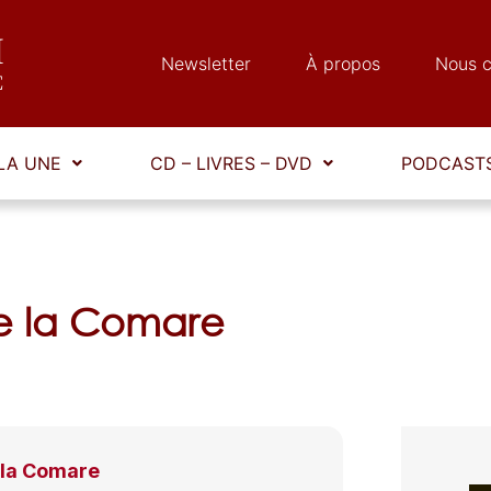
Newsletter
À propos
Nous c
LA UNE
CD – LIVRES – DVD
PODCASTS
 e la Comare
 la Comare