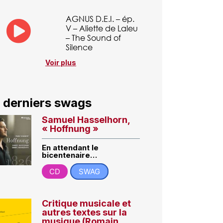
AGNUS D.E.I. – ép.
V – Aliette de Laleu
– The Sound of
Silence
Voir plus
 derniers swags
Samuel Hasselhorn,
« Hoffnung »
En attendant le
bicentenaire…
CD
SWAG
Critique musicale et
autres textes sur la
musique (Romain