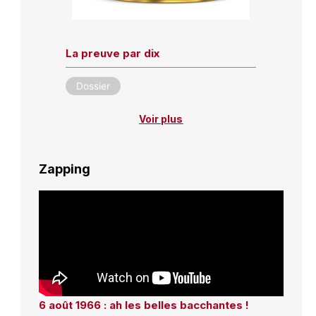
La preuve par dix
Dossier
Voir plus
Zapping
6 août 1966 : ah les belles bacchantes !