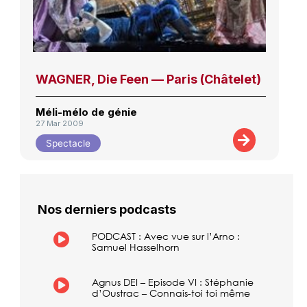
WAGNER, Die Feen — Paris (Châtelet)
Méli-mélo de génie
27 Mar 2009
Spectacle
Nos derniers podcasts
PODCAST : Avec vue sur l’Arno :
Samuel Hasselhorn
Agnus DEI – Episode VI : Stéphanie
d’Oustrac – Connais-toi toi même