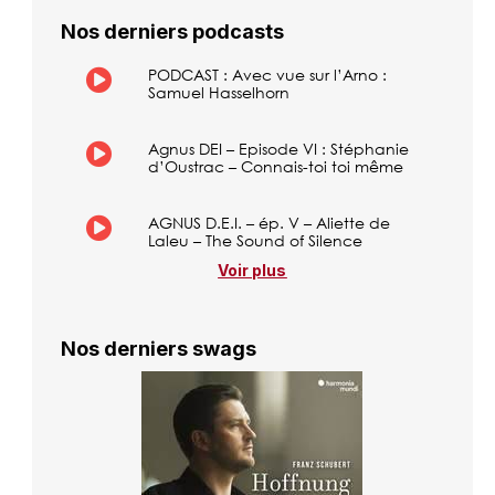
Nos derniers podcasts
PODCAST : Avec vue sur l’Arno :
Samuel Hasselhorn
Agnus DEI – Episode VI : Stéphanie
d’Oustrac – Connais-toi toi même
AGNUS D.E.I. – ép. V – Aliette de
Laleu – The Sound of Silence
Voir plus
Nos derniers swags