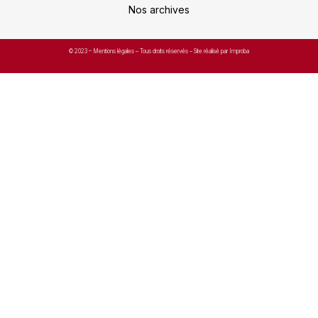
Nos archives
© 2023 –
Mentions légales
– Tous droits réservés – Site réalisé par Improba