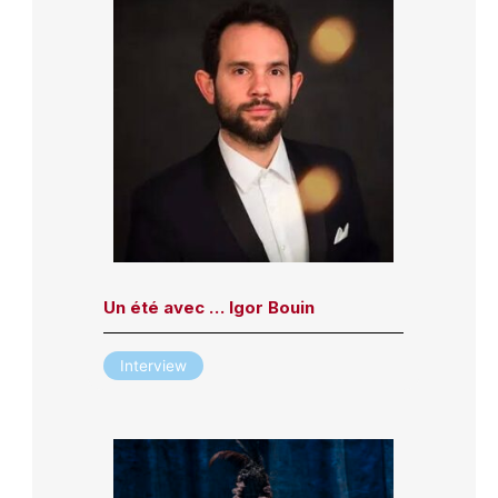
Un été avec … Igor Bouin
Interview