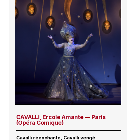
CAVALLI, Ercole Amante — Paris
(Opéra Comique)
Cavalli réenchanté, Cavalli vengé