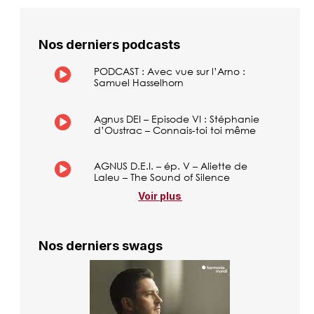
Nos derniers podcasts
PODCAST : Avec vue sur l’Arno :
Samuel Hasselhorn
Agnus DEI – Episode VI : Stéphanie
d’Oustrac – Connais-toi toi même
AGNUS D.E.I. – ép. V – Aliette de
Laleu – The Sound of Silence
Voir plus
Nos derniers swags