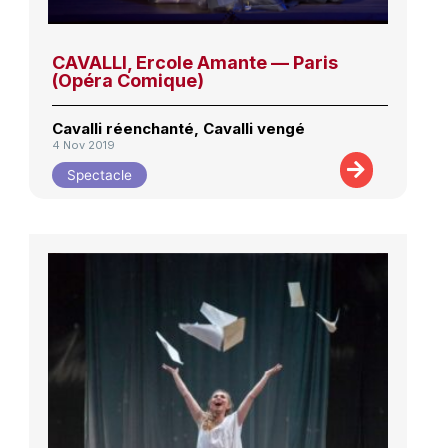
CAVALLI, Ercole Amante — Paris
(Opéra Comique)
Cavalli réenchanté, Cavalli vengé
4 Nov 2019
Spectacle