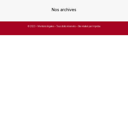
Nos archives
© 2023 –
Mentions légales
– Tous droits réservés – Site réalisé par Improba