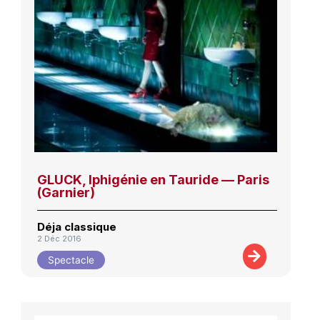
GLUCK, Iphigénie en Tauride — Paris
(Garnier)
Déja classique
2 Déc 2016
Spectacle