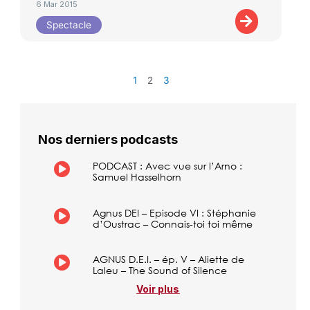
6 Mar 2015
Spectacle
1
2
3
Nos derniers podcasts
PODCAST : Avec vue sur l’Arno :
Samuel Hasselhorn
Agnus DEI – Episode VI : Stéphanie
d’Oustrac – Connais-toi toi même
AGNUS D.E.I. – ép. V – Aliette de
Laleu – The Sound of Silence
Voir plus