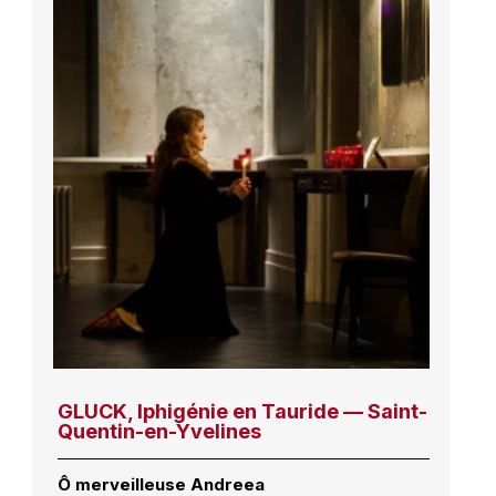
GLUCK, Iphigénie en Tauride — Saint-
Quentin-en-Yvelines
Ô merveilleuse Andreea