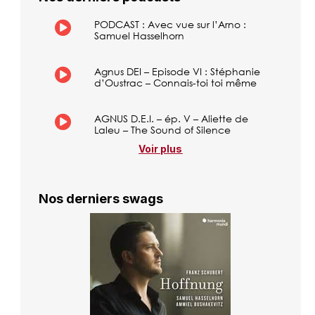
PODCAST : Avec vue sur l’Arno :
Samuel Hasselhorn
Agnus DEI – Episode VI : Stéphanie
d’Oustrac – Connais-toi toi même
AGNUS D.E.I. – ép. V – Aliette de
Laleu – The Sound of Silence
Voir plus
Nos derniers swags