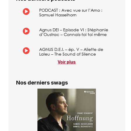
PODCAST : Avec vue sur l’Arno :
Samuel Hasselhorn
Agnus DEI – Episode VI : Stéphanie
d’Oustrac – Connais-toi toi même
AGNUS D.E.I. – ép. V – Aliette de
Laleu – The Sound of Silence
Voir plus
Nos derniers swags