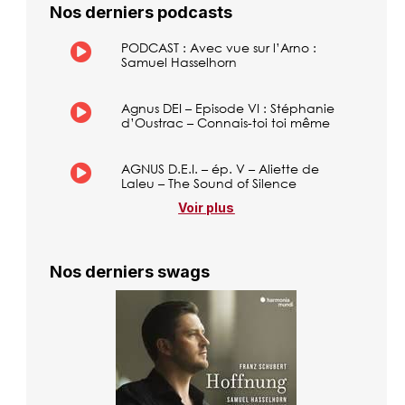
Nos derniers podcasts
PODCAST : Avec vue sur l’Arno :
Samuel Hasselhorn
Agnus DEI – Episode VI : Stéphanie
d’Oustrac – Connais-toi toi même
AGNUS D.E.I. – ép. V – Aliette de
Laleu – The Sound of Silence
Voir plus
Nos derniers swags