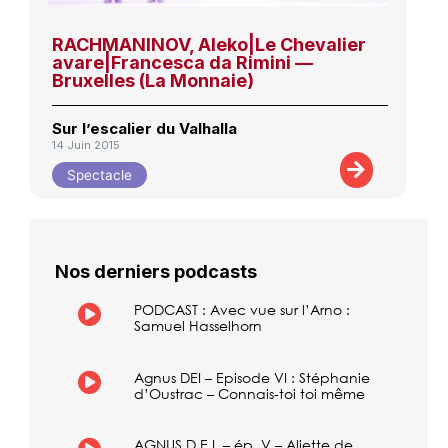
RACHMANINOV, Aleko|Le Chevalier
avare|Francesca da Rimini —
Bruxelles (La Monnaie)
Sur l’escalier du Valhalla
14 Juin 2015
Spectacle
Nos derniers podcasts
PODCAST : Avec vue sur l’Arno :
Samuel Hasselhorn
Agnus DEI – Episode VI : Stéphanie
d’Oustrac – Connais-toi toi même
AGNUS D.E.I. – ép. V – Aliette de